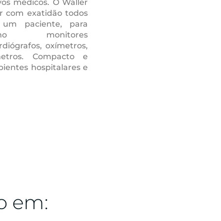
vos médicos. O Waller
ar com exatidão todos
 um paciente, para
mo monitores
rdiógrafos, oxímetros,
etros. Compacto e
mbientes hospitalares e
o em: