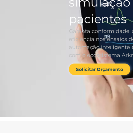
simulação
pacientes
Garanta conformidade, 
eficiência nos ensaios d
automação inteligente e
com o ecossistema Ark
Solicitar Orçamento