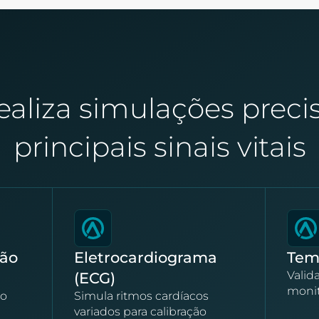
ealiza simulações preci
principais sinais vitais
Não
Eletrocardiograma
Tem
Valid
(ECG)
moni
ão
Simula ritmos cardíacos
variados para calibração