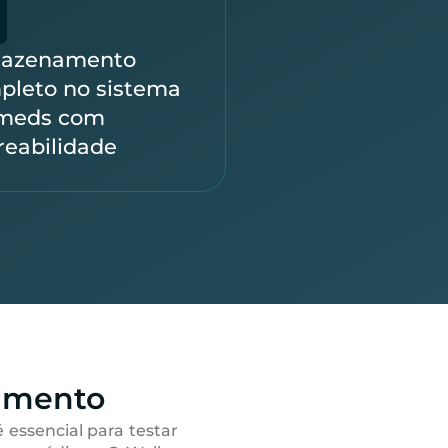
azenamento
pleto no sistema
meds com
reabilidade
amento
é essencial para testar