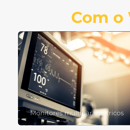
Com o W
Monitores multiparamétricos