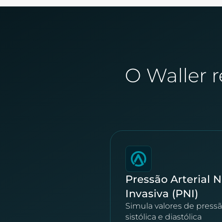
O Waller r
Pressão Arterial 
Invasiva (PNI)
Simula valores de press
sistólica e diastólica