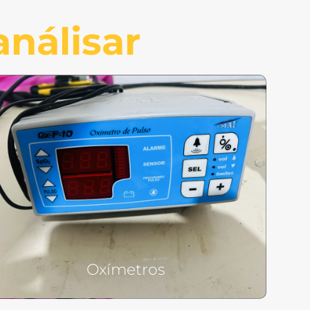
análisar
Oxímetros