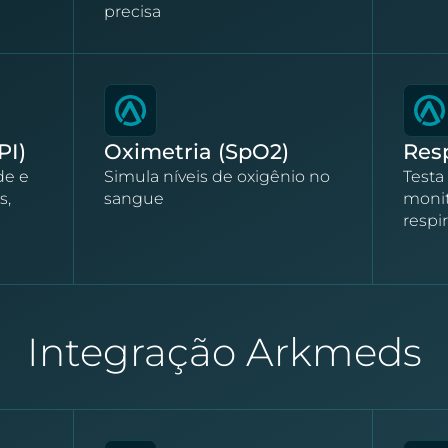
precisa
PI)
Oximetria (SpO2)
Res
de e
Simula níveis de oxigênio no
Testa
s,
sangue
monit
respir
Integração Arkmeds