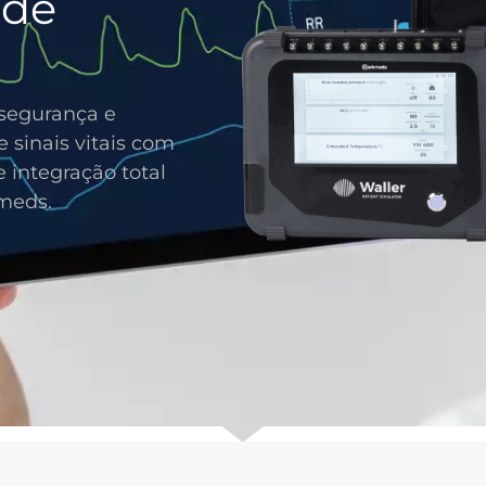
 de
segurança e
e sinais vitais com
 integração total
meds.