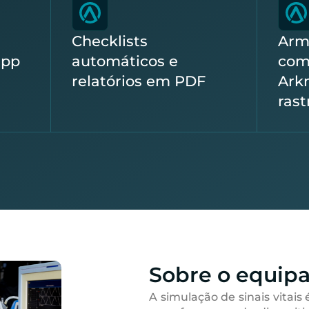
Checklists
Arm
app
automáticos e
com
relatórios em PDF
Ark
rast
Sobre o equip
A simulação de sinais vitais 