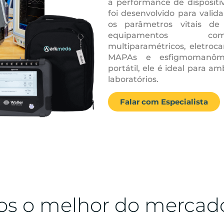
a performance de dispositi
foi desenvolvido para valid
os parâmetros vitais de
equipamentos co
multiparamétricos, eletroca
MAPAs e esfigmomanôm
portátil, ele é ideal para a
laboratórios.
Falar com Especialista
s o melhor do mercad