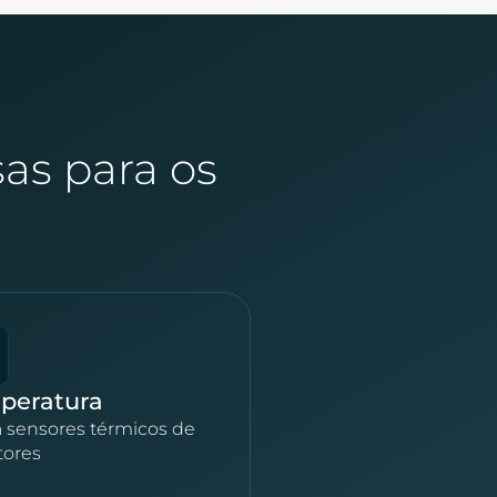
sas para os
peratura
a sensores térmicos de
tores