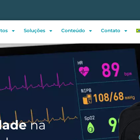
tos
Soluções
Conteúdo
Contato
idade
na