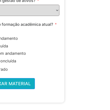
m gestão de ativos?
de formação acadêmica atual?
ndamento
uída
em andamento
oncluída
rado
XAR MATERIAL