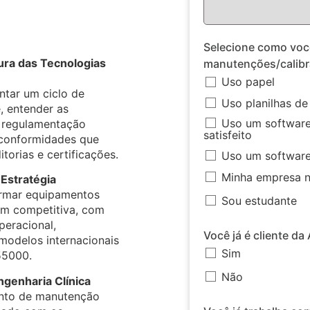
Selecione como voc
ura das Tecnologias
manutenções/calibr
Uso papel
tar um ciclo de
Uso planilhas de
, entender as
Uso um software
a regulamentação
satisfeito
o conformidades que
orias e certificações.
Uso um software 
Minha empresa nã
Estratégia
rmar equipamentos
Sou estudante
m competitiva, com
eracional,
V
 modelos internacionais
Sim
55000.
Não
ngenharia Clínica
nto de manutenção