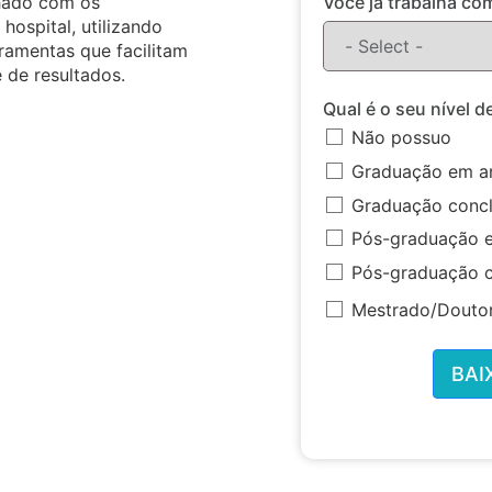
inhado com os
Você já trabalha co
hospital, utilizando
ramentas que facilitam
 de resultados.
Qual é o seu nível 
Não possuo
Graduação em a
Graduação concl
Pós-graduação 
Pós-graduação c
Mestrado/Douto
BAI