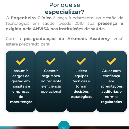
Por que se
especializar?
O
Engenheiro Clínico
é peça fundamental na gestão de
tecnologias em saúde. Desde 2010, sua
presença é
exigida pela ANVISA nas instituições de saúde.
Com a
pós-graduação da Arkmeds Academy
, você
estará preparado para:
Assumir
Garantir
Liderar
Atuar com
cargos de
segurança
equipes
confiança
gestão em
do paciente
técnicas e
em
hospitais e
e eficiência
tomar
acreditações,
empresas
operacional
decisões
auditorias e
de
estratégicas
normas
manutenção
regulatórias