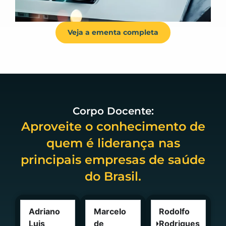
Veja a ementa completa
Corpo Docente:
Aproveite o conhecimento de
quem é liderança nas
principais empresas de saúde
do Brasil.
Adriano
Marcelo
Rodolfo
Luis
de
Rodrigues