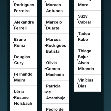
Rodrigues
Moraes
More
Ferreira
Antunes
Suzy
Alexandre
Marcelo
Cabral
Ferreli
Duarte
Tadeu
Bruno
Marcos
Kubo
Roma
Rodrigues
Thiago
Batista
Douglas
Bajur
Cury
Olivia
Alves
Gomes
Miranda
Fernando
Machado
Meira
Vinícius
Patrícia
Dias
Léria
de
Rosane
Azambuja
Holsbach
Pedro de