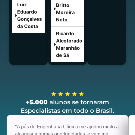
Luiz
Britto
Eduardo
Moreira
Gonçalves
Neto
da Costa
Ricardo
Alcoforado
Maranhão
de Sá
+5.000
alunos se tornaram
Especialistas em todo o Brasil.
"A pós de Engenharia Clínica me ajudou muito a
alcançar algumas oportunidades, e vem me