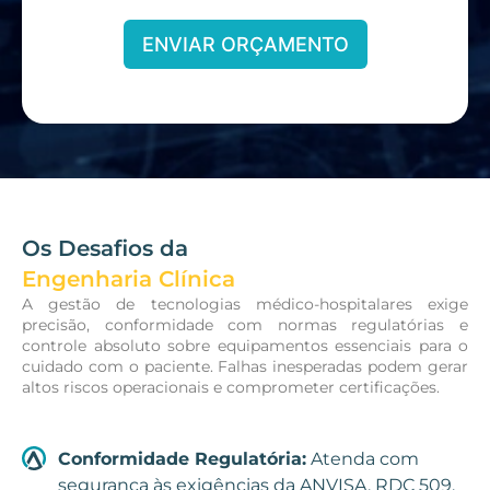
ENVIAR ORÇAMENTO
Os Desafios da
Engenharia Clínica
A gestão de tecnologias médico-hospitalares exige
precisão, conformidade com normas regulatórias e
controle absoluto sobre equipamentos essenciais para o
cuidado com o paciente. Falhas inesperadas podem gerar
altos riscos operacionais e comprometer certificações.
Conformidade Regulatória:
Atenda com
segurança às exigências da ANVISA, RDC 509,