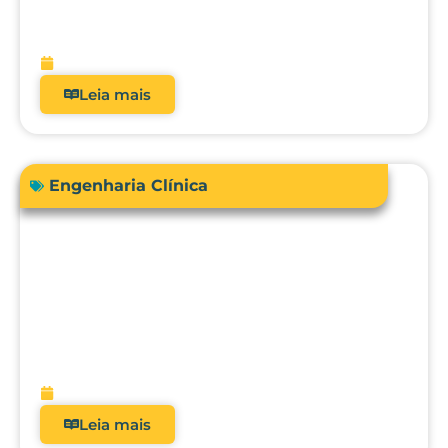
real dos analisadores de equipamentos
médicos?
fevereiro 9, 2026
Leia mais
Engenharia Clínica
Avanços em tecnologias e dispositivos
médicos: inovações, aplicações clínicas
e direções futuras
fevereiro 9, 2026
Leia mais