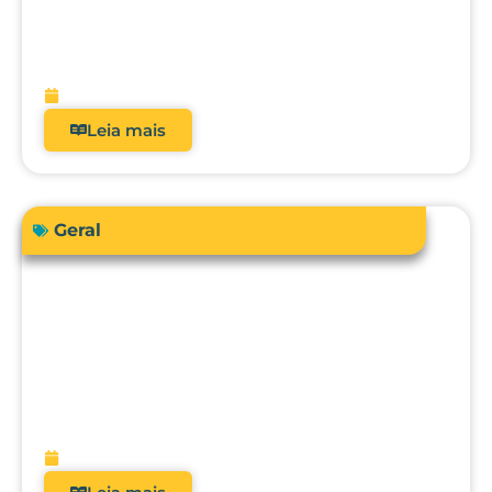
Como a automação avançada pode
elevar o nível da engenharia clínica, da
metrologia e da gestão hospitalar?
fevereiro 10, 2026
Leia mais
Geral
O futuro da metrologia clínica: como a
integração com CMMS, IA e
manutenção preditiva vai transformar
hospitais?
fevereiro 9, 2026