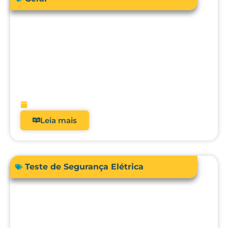
Como a engenharia clínica pode
garantir segurança e precisão no uso da
bioimpedância em pacientes com
dispositivos cardíacos implantáveis?
fevereiro 13, 2026
Leia mais
Teste de Segurança Elétrica