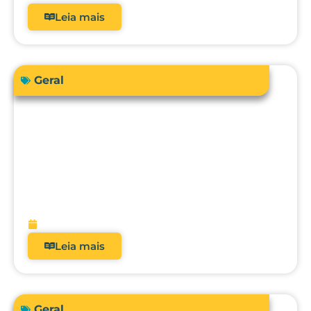
Leia mais
Geral
Sua instituição de saúde está preparada
para atender a RDC 938/2024 em
relação à qualificação térmica?
fevereiro 13, 2026
Leia mais
Geral