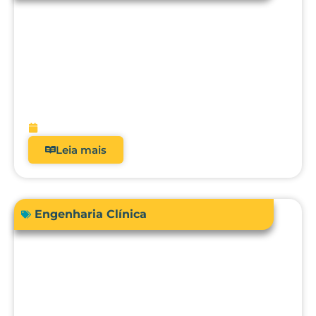
Acreditação hospitalar e Fator de
Qualidade ANS: como analisadores
impactam diretamente a receita?
fevereiro 9, 2026
Leia mais
Engenharia Clínica
Comprar ou terceirizar? Qual é o ROI