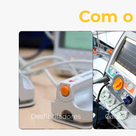
Com o 
Desfibriladores
Cardiove