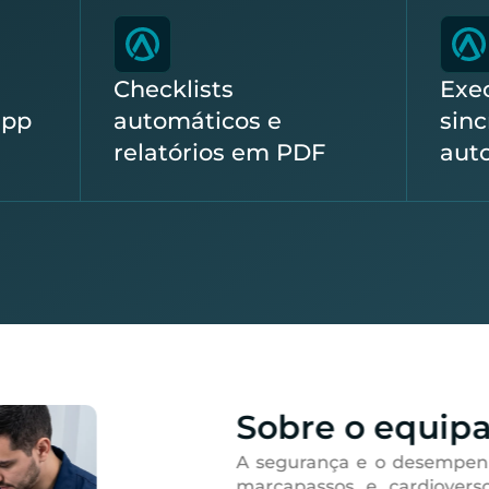
Checklists
Exec
app
automáticos e
sin
relatórios em PDF
aut
Sobre o equip
A segurança e o desempenho
marcapassos e cardiovers