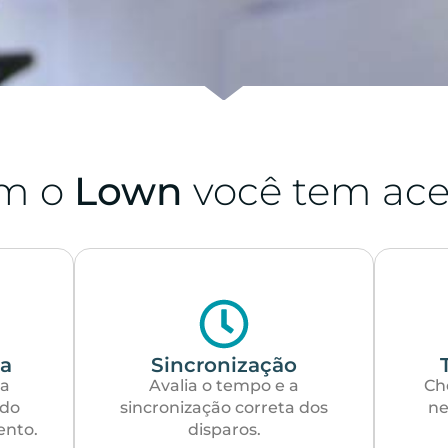
m o
Lown
você tem ace
da
Sincronização
da
Avalia o tempo e a
Ch
ndo
sincronização correta dos
ne
ento.
disparos.