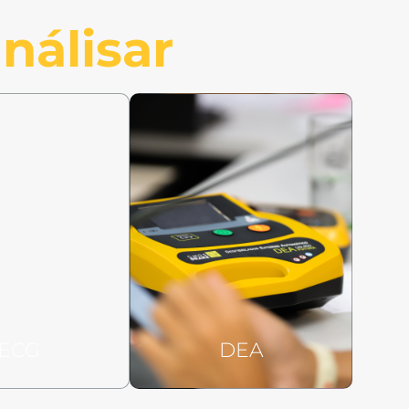
nálisar
ECG
DEA