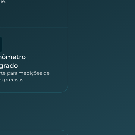
ue.
nômetro
egrado
te para medições de
 precisas.