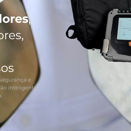
dores
,
ores,
os
segurança e
ão inteligente e
.