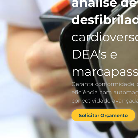
análise de
desfibrila
cardiovers
DEA's e
marcapass
Garanta conformidade, 
eficiência com automaç
conectividade avançada
Solicitar Orçamento