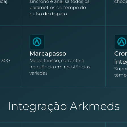
ca).
síncrono e analisa todos os
choq
parâmetros de tempo do
pulso de disparo.
Marcapasso
Cro
e 300
Mede tensão, corrente e
int
frequência em resistências
Supor
variadas
tempo
Integração Arkmeds