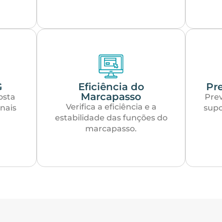
G
Eficiência do
Pr
Marcapasso
osta
Prev
Verifica a eficiência e a
nais
supo
estabilidade das funções do
marcapasso.