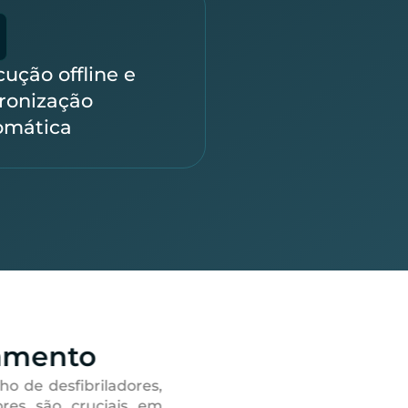
ução offline e
cronização
omática
amento
 de desfibriladores,
ores são cruciais em