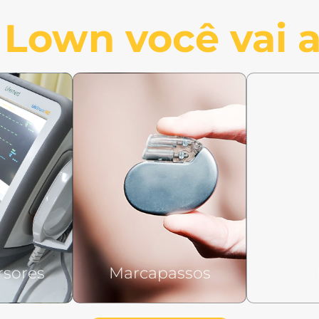
Lown você vai a
rsores
Marcapassos