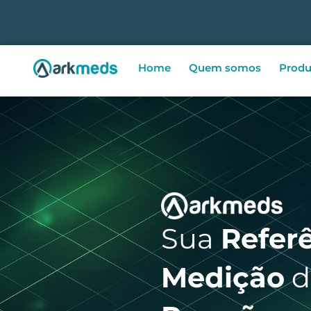
Home
Quem somos
Produ
Sua
Refer
Medição
d