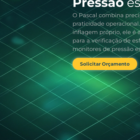
Pressão
es
O Pascal combina preci
praticidade operaciona
inflagem próprio, ele é 
para a verificação de 
monitores de pressão es
Solicitar Orçamento