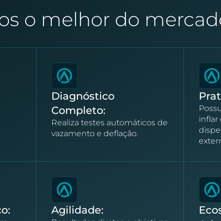
s o melhor do merca
Diagnóstico
Prat
Possu
Completo:
infla
Realiza testes automáticos de
dispe
vazamento e deflação.
exter
o:
Agilidade:
Eco