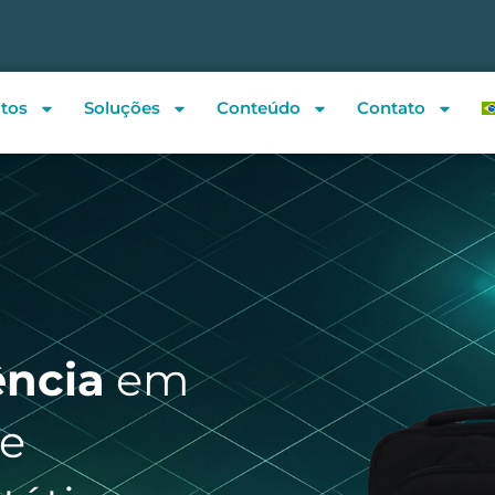
tos
Soluções
Conteúdo
Contato
ência
em
e