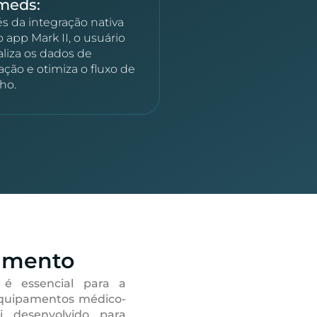
meds:
és da integração nativa
 app Mark II, o usuário
aliza os dados de
ração e otimiza o fluxo de
lho.
amento
 é essencial para a
equipamentos médico-
oi desenvolvido para