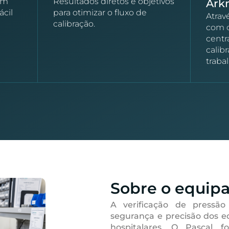
om
Resultados diretos e objetivos
Ark
ácil
para otimizar o fluxo de
Atrav
calibração.
com o
centr
calib
traba
Sobre o equip
A verificação de pressão
segurança e precisão dos 
hospitalares. O Pascal f