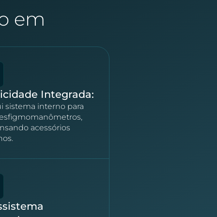
do em
icidade Integrada:
i sistema interno para
r esfigmomanômetros,
nsando acessórios
nos.
ssistema