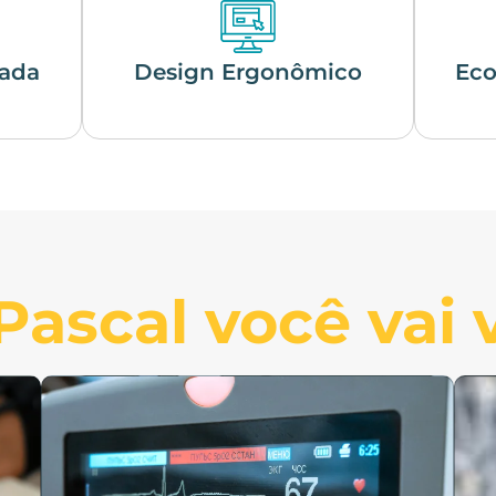
rada
Design Ergonômico
Eco
ascal você vai v