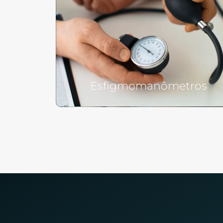
Esfigmomanômetros