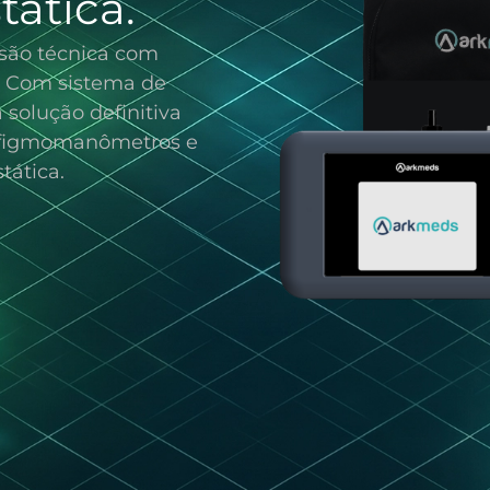
tática.
são técnica com
l. Com sistema de
a solução definitiva
esfigmomanômetros e
tática.