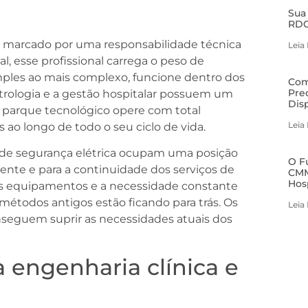
Sua
RDC
é marcado por uma responsabilidade técnica
Leia
l, esse profissional carrega o peso de
imples ao mais complexo, funcione dentro dos
Com
Pre
etrologia e a gestão hospitalar possuem um
Dis
parque tecnológico opere com total
Leia
ao longo de todo o seu ciclo de vida.
s de segurança elétrica ocupam uma posição
O F
ciente e para a continuidade dos serviços de
CMM
Hos
s equipamentos e a necessidade constante
métodos antigos estão ficando para trás. Os
Leia
nseguem suprir as necessidades atuais dos
a engenharia clínica e