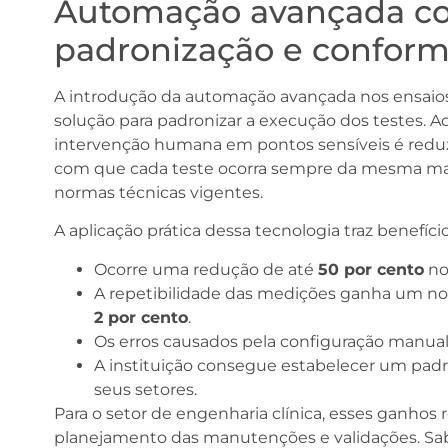
Automação avançada co
padronização e confor
A introdução da automação avançada nos ensaio
solução para padronizar a execução dos testes. 
intervenção humana em pontos sensíveis é redu
com que cada teste ocorra sempre da mesma manei
normas técnicas vigentes.
A aplicação prática dessa tecnologia traz benefíci
Ocorre uma redução de até
50 por cento
no
A repetibilidade das medições ganha um nov
2 por cento
.
Os erros causados pela configuração manual
A instituição consegue estabelecer um pad
seus setores.
Para o setor de engenharia clínica, esses ganhos
planejamento das manutenções e validações. Sa