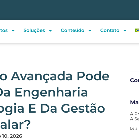
tos
Soluções
Conteúdo
Contato
o Avançada Pode
Com
 Da Engenharia
Ma
logia E Da Gestão
A P
A S
alar?
Leia
 10, 2026