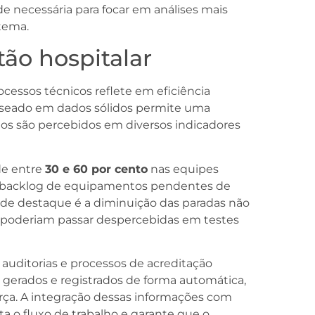
de necessária para focar em análises mais
stema.
tão hospitalar
cessos técnicos reflete em eficiência
 baseado em dados sólidos permite uma
os são percebidos em diversos indicadores
de entre
30 e 60 por cento
nas equipes
 o backlog de equipamentos pendentes de
 de destaque é a diminuição das paradas não
e poderiam passar despercebidas em testes
auditorias e processos de acreditação
erados e registrados de forma automática,
orça. A integração dessas informações com
ta o fluxo de trabalho e garante que o