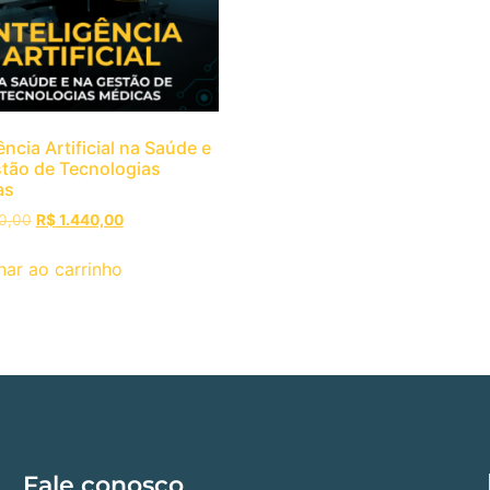
ência Artificial na Saúde e
tão de Tecnologias
as
0,00
R$
1.440,00
nar ao carrinho
Fale conosco