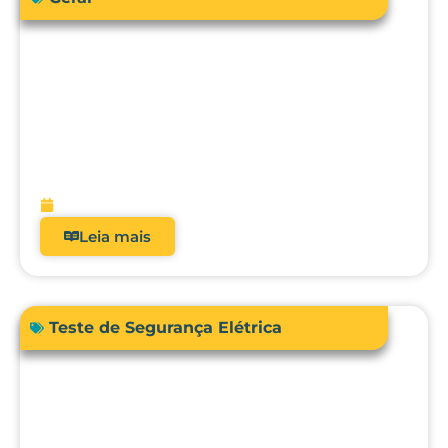
Como a engenharia clínica pode
garantir segurança e precisão no uso da
bioimpedância em pacientes com
dispositivos cardíacos implantáveis?
fevereiro 13, 2026
Leia mais
Teste de Segurança Elétrica