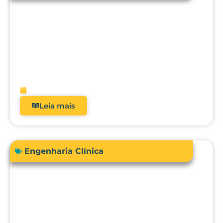
Acreditação hospitalar e Fator de
Qualidade ANS: como analisadores
impactam diretamente a receita?
fevereiro 9, 2026
Leia mais
Engenharia Clínica
Comprar ou terceirizar? Qual é o ROI