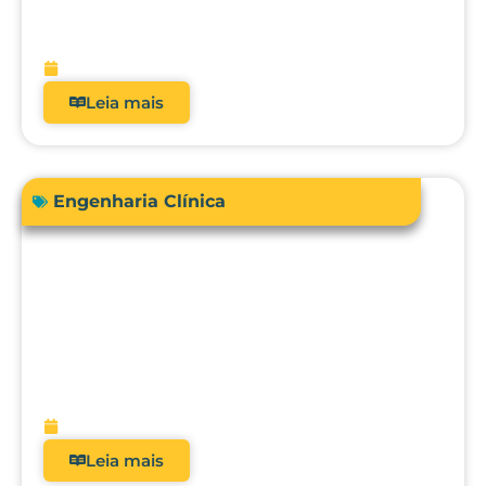
real dos analisadores de equipamentos
médicos?
fevereiro 9, 2026
Leia mais
Engenharia Clínica
Avanços em tecnologias e dispositivos
médicos: inovações, aplicações clínicas
e direções futuras
fevereiro 9, 2026
Leia mais