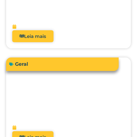
Como a automação avançada pode
elevar o nível da engenharia clínica, da
metrologia e da gestão hospitalar?
fevereiro 10, 2026
Leia mais
Geral
O futuro da metrologia clínica: como a
integração com CMMS, IA e
manutenção preditiva vai transformar
hospitais?
fevereiro 9, 2026