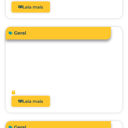
Leia mais
Geral
Sua instituição de saúde está preparada
para atender a RDC 938/2024 em
relação à qualificação térmica?
fevereiro 13, 2026
Leia mais
Geral