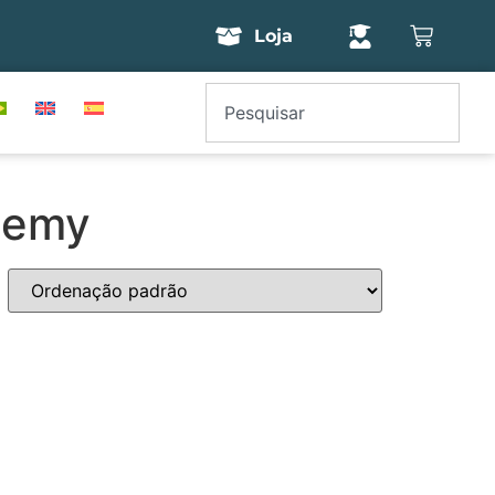
Loja
demy