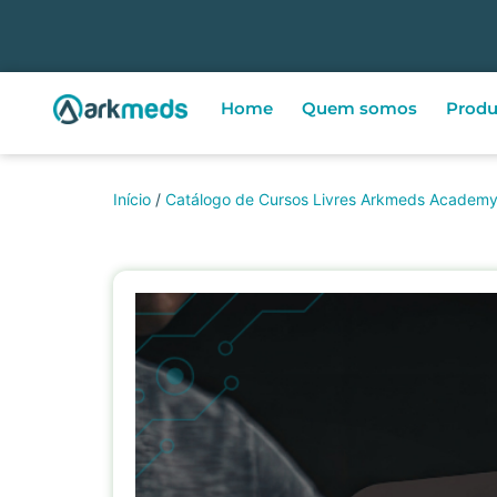
Home
Quem somos
Produ
Início
/
Catálogo de Cursos Livres Arkmeds Academ