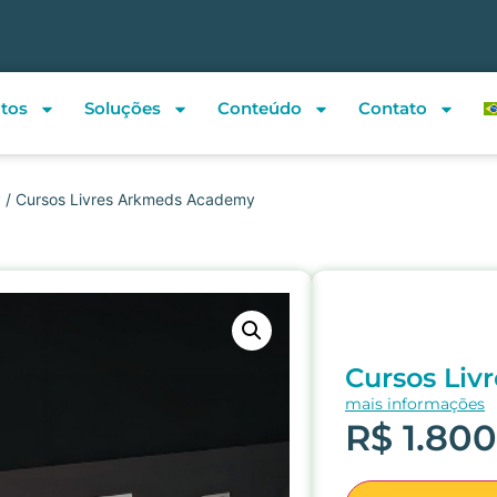
tos
Soluções
Conteúdo
Contato
y
/ Cursos Livres Arkmeds Academy
Cursos Li
mais informações
R$
1.800