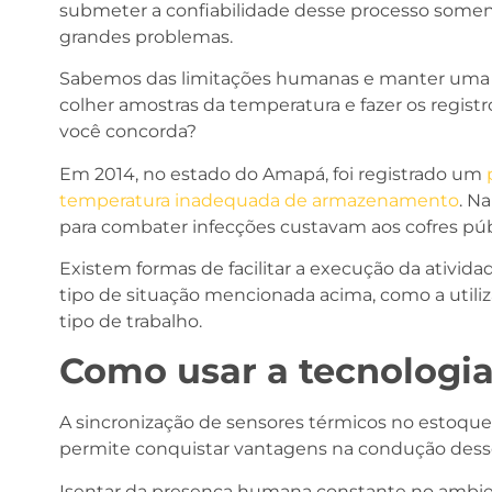
submeter a confiabilidade desse processo some
grandes problemas.
Sabemos das limitações humanas e manter uma 
colher amostras da temperatura e fazer os registro
você concorda?
Em 2014, no estado do Amapá, foi registrado um
p
temperatura inadequada de armazenamento
. N
para combater infecções custavam aos cofres púb
Existem formas de facilitar a execução da ativida
tipo de situação mencionada acima, como a utili
tipo de trabalho.
Como usar a tecnologia
A sincronização de sensores térmicos no estoque
permite conquistar vantagens na condução desse
Isentar da presença humana constante no amb