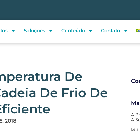
tos
Soluções
Conteúdo
Contato
mperatura De
Com
adeia De Frio De
Ma
ficiente
A P
A S
8, 2018
Leia