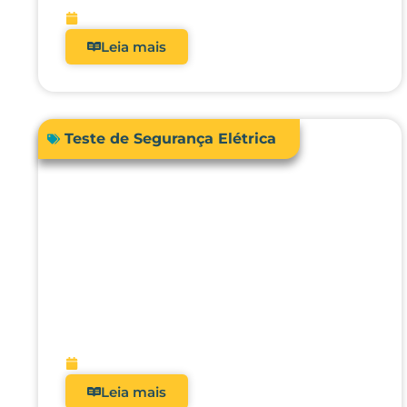
fevereiro 13, 2026
Leia mais
Teste de Segurança Elétrica
Como a automação avançada
pode elevar o nível da
engenharia clínica, da
metrologia e da gestão
hospitalar?
fevereiro 10, 2026
Leia mais