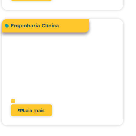
Engenharia Clínica
Avanços em tecnologias e
dispositivos médicos: inovações,
aplicações clínicas e direções
futuras
fevereiro 9, 2026
Leia mais