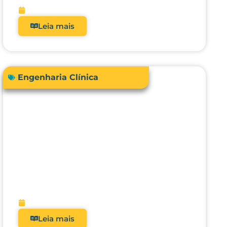
fevereiro 13, 2026
Leia mais
Engenharia Clínica
Engenharia Clínica 4.0: como ela
evoluiu de uma oficina de
reparos para gestora de risco e
receita?
fevereiro 9, 2026
Leia mais