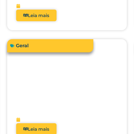
fevereiro 13, 2026
Leia mais
Geral
O futuro da metrologia clínica:
como a integração com CMMS,
IA e manutenção preditiva vai
transformar hospitais?
fevereiro 9, 2026
Leia mais