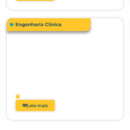
Engenharia Clínica
Comprar ou terceirizar? Qual é o
ROI real dos analisadores de
equipamentos médicos?
fevereiro 9, 2026
Leia mais