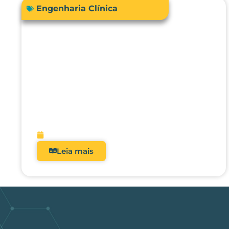
Engenharia Clínica
RDC 509/2021: Por que
analisadores deixaram de ser
opcionais nos hospitais
brasileiros?
fevereiro 5, 2026
Leia mais