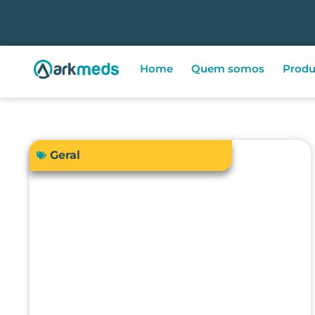
Home
Quem somos
Produ
Geral
A precisão do bisturi eletrônico
influencia diretamente a
segurança e os resultados
cirúrgicos?