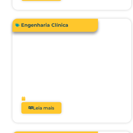
Engenharia Clínica
Acreditação hospitalar e Fator
de Qualidade ANS: como
analisadores impactam
diretamente a receita?
fevereiro 9, 2026
Leia mais