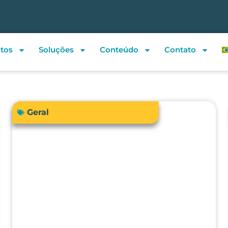
tos
Soluções
Conteúdo
Contato
Geral
Sua instituição de saúde está
preparada para atender a RDC
938/2024 em relação à
qualificação térmica?