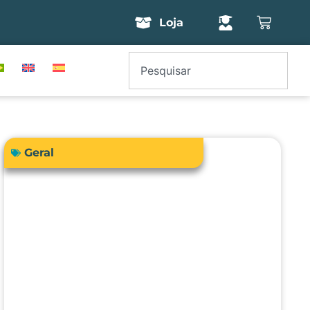
Loja
Geral
Como a engenharia clínica pode
garantir segurança e precisão no
uso da bioimpedância em
pacientes com dispositivos
cardíacos implantáveis?