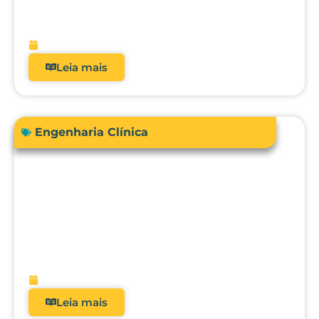
real dos analisadores de equipamentos
médicos?
fevereiro 9, 2026
Leia mais
Engenharia Clínica
Avanços em tecnologias e dispositivos
médicos: inovações, aplicações clínicas
e direções futuras
fevereiro 9, 2026
Leia mais