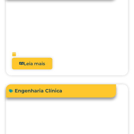
Acreditação hospitalar e Fator de
Qualidade ANS: como analisadores
impactam diretamente a receita?
fevereiro 9, 2026
Leia mais
Engenharia Clínica
Comprar ou terceirizar? Qual é o ROI