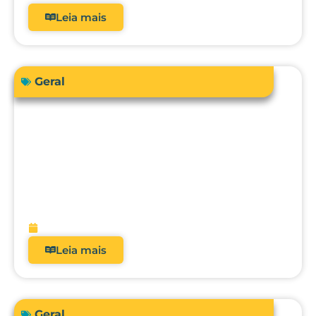
Leia mais
Geral
Sua instituição de saúde está preparada
para atender a RDC 938/2024 em
relação à qualificação térmica?
fevereiro 13, 2026
Leia mais
Geral