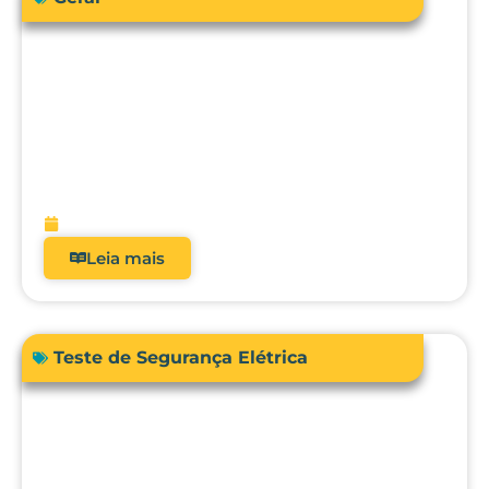
Como a engenharia clínica pode
garantir segurança e precisão no uso da
bioimpedância em pacientes com
dispositivos cardíacos implantáveis?
fevereiro 13, 2026
Leia mais
Teste de Segurança Elétrica