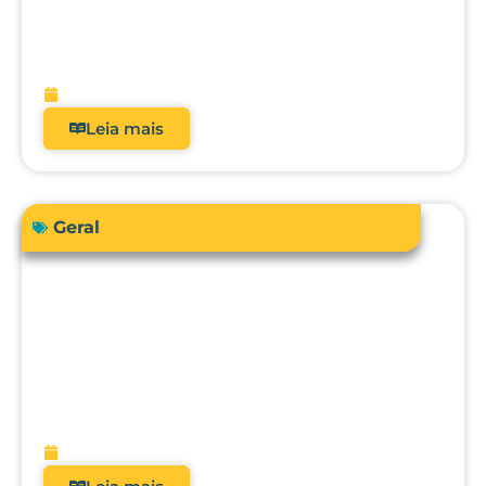
Como a automação avançada pode
elevar o nível da engenharia clínica, da
metrologia e da gestão hospitalar?
fevereiro 10, 2026
Leia mais
Geral
O futuro da metrologia clínica: como a
integração com CMMS, IA e
manutenção preditiva vai transformar
hospitais?
fevereiro 9, 2026