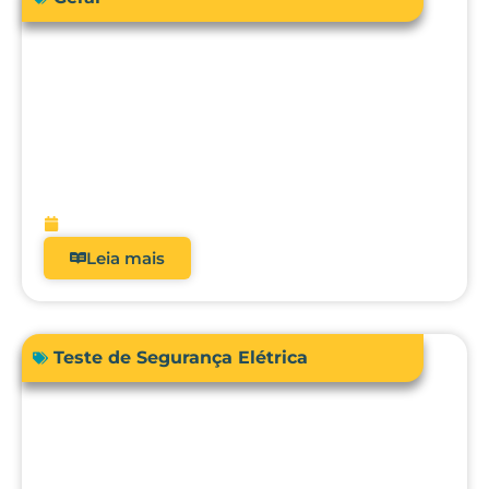
Como a engenharia clínica pode
garantir segurança e precisão no uso da
bioimpedância em pacientes com
dispositivos cardíacos implantáveis?
fevereiro 13, 2026
Leia mais
Teste de Segurança Elétrica