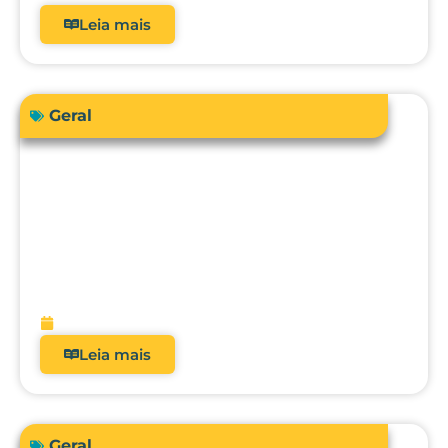
Leia mais
Geral
Sua instituição de saúde está preparada
para atender a RDC 938/2024 em
relação à qualificação térmica?
fevereiro 13, 2026
Leia mais
Geral