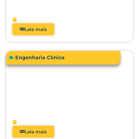
real dos analisadores de equipamentos
médicos?
fevereiro 9, 2026
Leia mais
Engenharia Clínica
Avanços em tecnologias e dispositivos
médicos: inovações, aplicações clínicas
e direções futuras
fevereiro 9, 2026
Leia mais