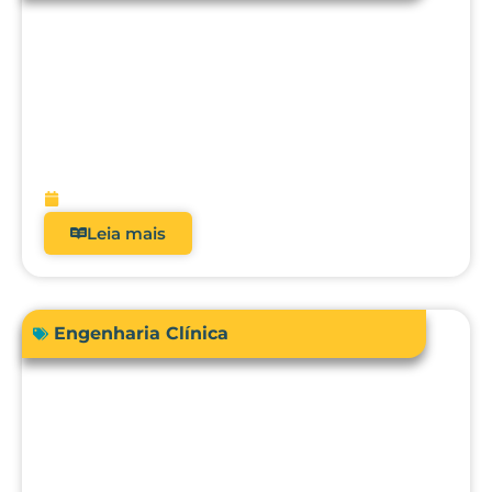
Acreditação hospitalar e Fator de
Qualidade ANS: como analisadores
impactam diretamente a receita?
fevereiro 9, 2026
Leia mais
Engenharia Clínica
Comprar ou terceirizar? Qual é o ROI