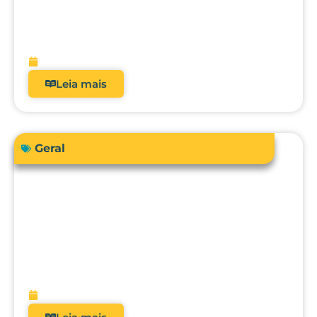
Como a automação avançada pode
elevar o nível da engenharia clínica, da
metrologia e da gestão hospitalar?
fevereiro 10, 2026
Leia mais
Geral
O futuro da metrologia clínica: como a
integração com CMMS, IA e
manutenção preditiva vai transformar
hospitais?
fevereiro 9, 2026