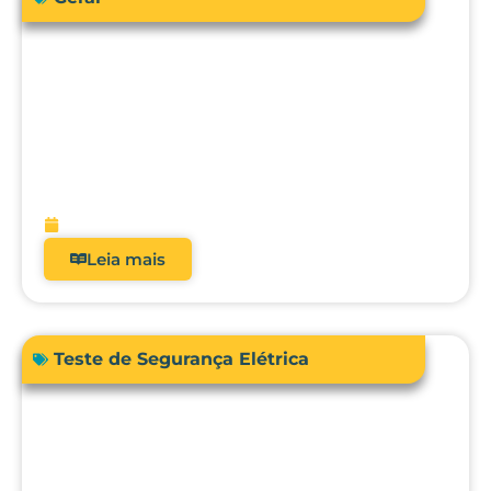
Como a engenharia clínica pode
garantir segurança e precisão no uso da
bioimpedância em pacientes com
dispositivos cardíacos implantáveis?
fevereiro 13, 2026
Leia mais
Teste de Segurança Elétrica