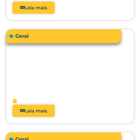
Leia mais
Geral
Sua instituição de saúde está preparada
para atender a RDC 938/2024 em
relação à qualificação térmica?
fevereiro 13, 2026
Leia mais
Geral