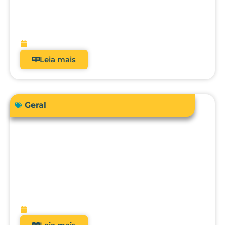
Como a automação avançada pode
elevar o nível da engenharia clínica, da
metrologia e da gestão hospitalar?
fevereiro 10, 2026
Leia mais
Geral
O futuro da metrologia clínica: como a
integração com CMMS, IA e
manutenção preditiva vai transformar
hospitais?
fevereiro 9, 2026