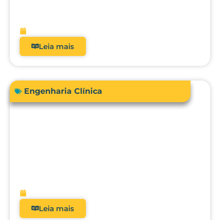
real dos analisadores de equipamentos
médicos?
fevereiro 9, 2026
Leia mais
Engenharia Clínica
Avanços em tecnologias e dispositivos
médicos: inovações, aplicações clínicas
e direções futuras
fevereiro 9, 2026
Leia mais