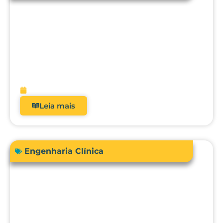
Acreditação hospitalar e Fator de
Qualidade ANS: como analisadores
impactam diretamente a receita?
fevereiro 9, 2026
Leia mais
Engenharia Clínica
Comprar ou terceirizar? Qual é o ROI