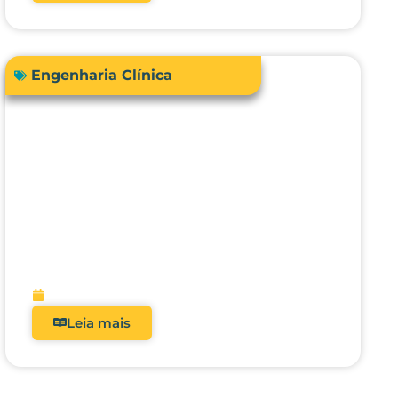
Engenharia Clínica
Avanços em tecnologias e
dispositivos médicos: inovações,
aplicações clínicas e direções
futuras
fevereiro 9, 2026
Leia mais