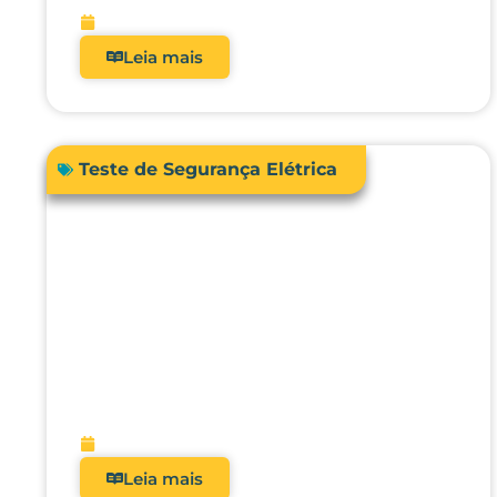
fevereiro 13, 2026
Leia mais
Teste de Segurança Elétrica
Como a automação avançada
pode elevar o nível da
engenharia clínica, da
metrologia e da gestão
hospitalar?
fevereiro 10, 2026
Leia mais