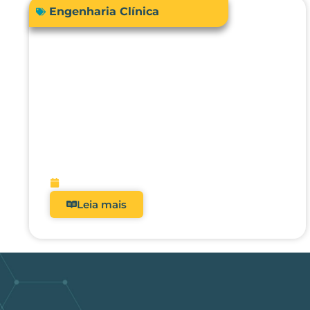
Engenharia Clínica
RDC 509/2021: Por que
analisadores deixaram de ser
opcionais nos hospitais
brasileiros?
fevereiro 5, 2026
Leia mais