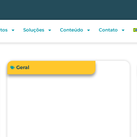
tos
Soluções
Conteúdo
Contato
Geral
Sua instituição de saúde está
preparada para atender a RDC
938/2024 em relação à
qualificação térmica?