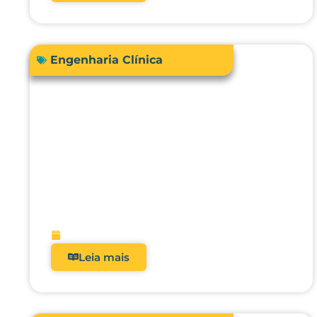
Engenharia Clínica
Acreditação hospitalar e Fator
de Qualidade ANS: como
analisadores impactam
diretamente a receita?
fevereiro 9, 2026
Leia mais