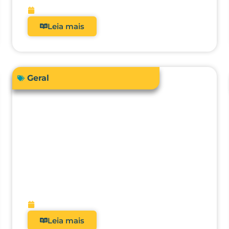
fevereiro 13, 2026
Leia mais
Geral
O futuro da metrologia clínica:
como a integração com CMMS,
IA e manutenção preditiva vai
transformar hospitais?
fevereiro 9, 2026
Leia mais