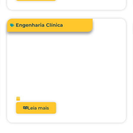
Engenharia Clínica
Comprar ou terceirizar? Qual é o
ROI real dos analisadores de
equipamentos médicos?
fevereiro 9, 2026
Leia mais