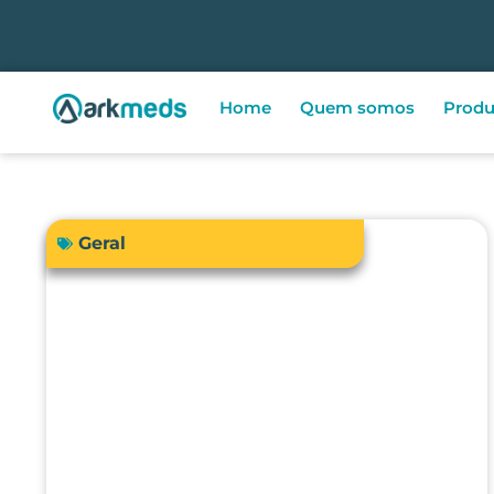
Home
Quem somos
Produ
Geral
A precisão do bisturi eletrônico
influencia diretamente a
segurança e os resultados
cirúrgicos?