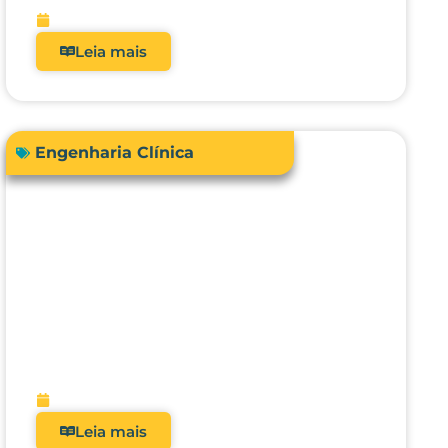
fevereiro 13, 2026
Leia mais
Engenharia Clínica
Engenharia Clínica 4.0: como ela
evoluiu de uma oficina de
reparos para gestora de risco e
receita?
fevereiro 9, 2026
Leia mais