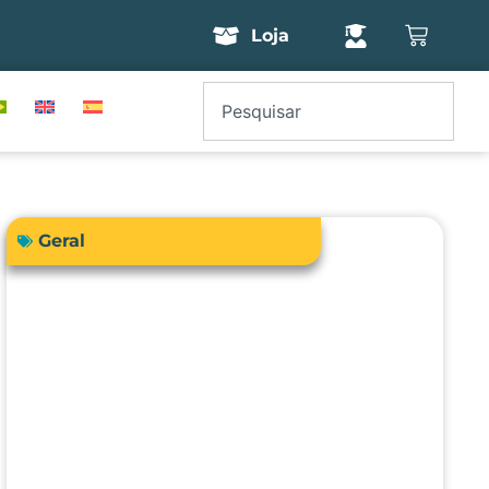
Loja
Geral
Como a engenharia clínica pode
garantir segurança e precisão no
uso da bioimpedância em
pacientes com dispositivos
cardíacos implantáveis?