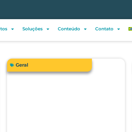
tos
Soluções
Conteúdo
Contato
Geral
Sua instituição de saúde está
preparada para atender a RDC
938/2024 em relação à
qualificação térmica?