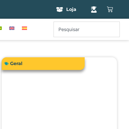
Loja
Geral
Como a engenharia clínica pode
garantir segurança e precisão no
uso da bioimpedância em
pacientes com dispositivos
cardíacos implantáveis?