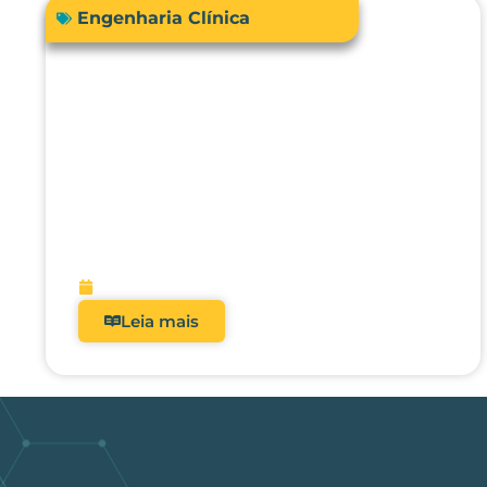
Engenharia Clínica
RDC 509/2021: Por que
analisadores deixaram de ser
opcionais nos hospitais
brasileiros?
fevereiro 5, 2026
Leia mais