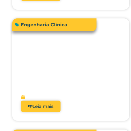
Engenharia Clínica
Acreditação hospitalar e Fator
de Qualidade ANS: como
analisadores impactam
diretamente a receita?
fevereiro 9, 2026
Leia mais