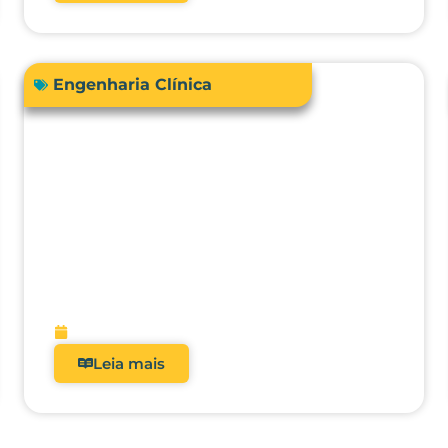
Engenharia Clínica
Comprar ou terceirizar? Qual é o
ROI real dos analisadores de
equipamentos médicos?
fevereiro 9, 2026
Leia mais