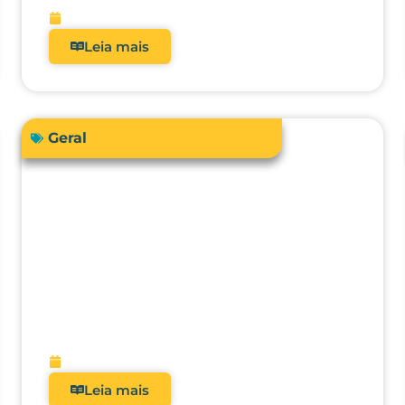
fevereiro 13, 2026
Leia mais
Geral
O futuro da metrologia clínica:
como a integração com CMMS,
IA e manutenção preditiva vai
transformar hospitais?
fevereiro 9, 2026
Leia mais