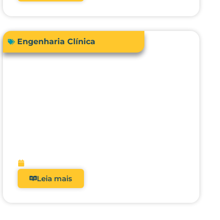
Engenharia Clínica
Avanços em tecnologias e
dispositivos médicos: inovações,
aplicações clínicas e direções
futuras
fevereiro 9, 2026
Leia mais