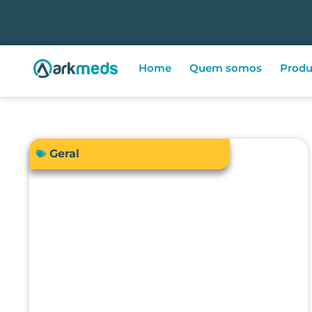
Home
Quem somos
Produ
Geral
A precisão do bisturi eletrônico
influencia diretamente a
segurança e os resultados
cirúrgicos?