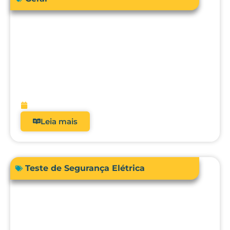
Como a engenharia clínica pode
garantir segurança e precisão no uso da
bioimpedância em pacientes com
dispositivos cardíacos implantáveis?
fevereiro 13, 2026
Leia mais
Teste de Segurança Elétrica