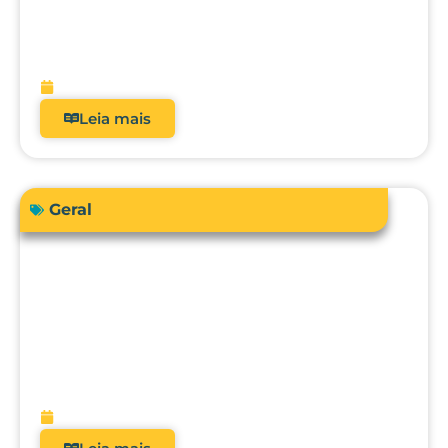
Como a automação avançada pode
elevar o nível da engenharia clínica, da
metrologia e da gestão hospitalar?
fevereiro 10, 2026
Leia mais
Geral
O futuro da metrologia clínica: como a
integração com CMMS, IA e
manutenção preditiva vai transformar
hospitais?
fevereiro 9, 2026