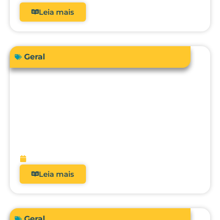
Leia mais
Geral
Sua instituição de saúde está preparada
para atender a RDC 938/2024 em
relação à qualificação térmica?
fevereiro 13, 2026
Leia mais
Geral