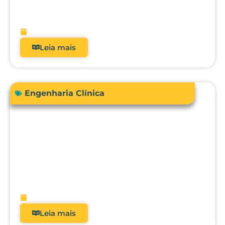
real dos analisadores de equipamentos
médicos?
fevereiro 9, 2026
Leia mais
Engenharia Clínica
Avanços em tecnologias e dispositivos
médicos: inovações, aplicações clínicas
e direções futuras
fevereiro 9, 2026
Leia mais