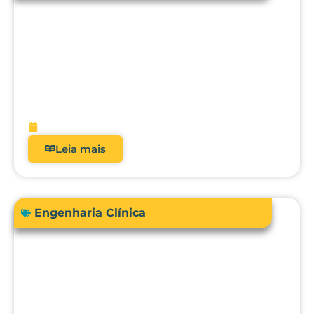
Acreditação hospitalar e Fator de
Qualidade ANS: como analisadores
impactam diretamente a receita?
fevereiro 9, 2026
Leia mais
Engenharia Clínica
Comprar ou terceirizar? Qual é o ROI