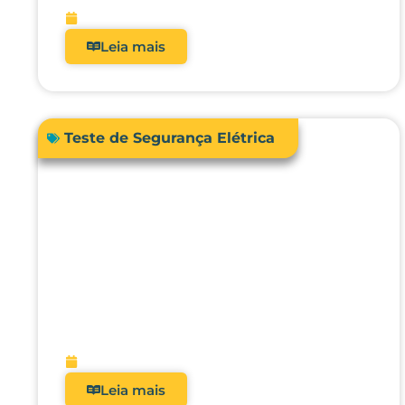
fevereiro 13, 2026
Leia mais
Teste de Segurança Elétrica
Como a automação avançada
pode elevar o nível da
engenharia clínica, da
metrologia e da gestão
hospitalar?
fevereiro 10, 2026
Leia mais