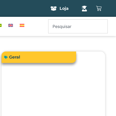
Loja
Geral
Como a engenharia clínica pode
garantir segurança e precisão no
uso da bioimpedância em
pacientes com dispositivos
cardíacos implantáveis?