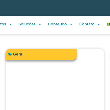
tos
Soluções
Conteúdo
Contato
Geral
Sua instituição de saúde está
preparada para atender a RDC
938/2024 em relação à
qualificação térmica?