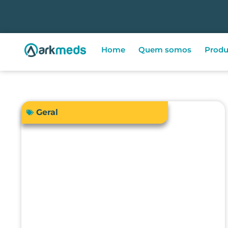
Home
Quem somos
Produ
Geral
A precisão do bisturi eletrônico
influencia diretamente a
segurança e os resultados
cirúrgicos?