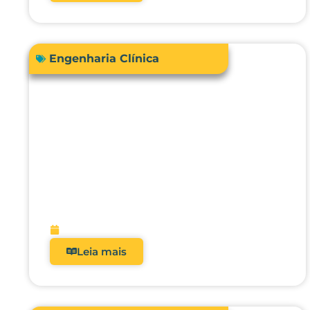
Engenharia Clínica
Acreditação hospitalar e Fator
de Qualidade ANS: como
analisadores impactam
diretamente a receita?
fevereiro 9, 2026
Leia mais