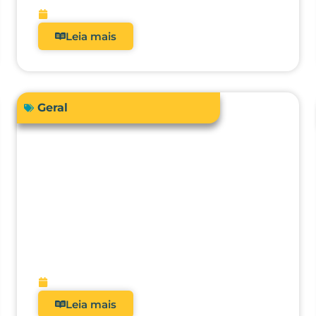
fevereiro 13, 2026
Leia mais
Geral
O futuro da metrologia clínica:
como a integração com CMMS,
IA e manutenção preditiva vai
transformar hospitais?
fevereiro 9, 2026
Leia mais