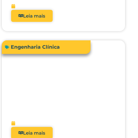
fevereiro 13, 2026
Leia mais
Engenharia Clínica
Engenharia Clínica 4.0: como ela
evoluiu de uma oficina de
reparos para gestora de risco e
receita?
fevereiro 9, 2026
Leia mais