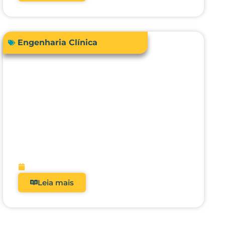
Engenharia Clínica
Avanços em tecnologias e
dispositivos médicos: inovações,
aplicações clínicas e direções
futuras
fevereiro 9, 2026
Leia mais