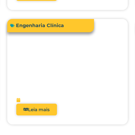
Engenharia Clínica
Comprar ou terceirizar? Qual é o
ROI real dos analisadores de
equipamentos médicos?
fevereiro 9, 2026
Leia mais