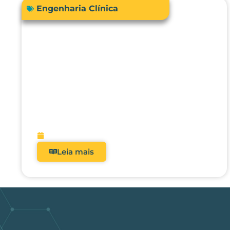
Engenharia Clínica
RDC 509/2021: Por que
analisadores deixaram de ser
opcionais nos hospitais
brasileiros?
fevereiro 5, 2026
Leia mais