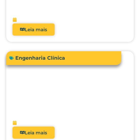
real dos analisadores de equipamentos
médicos?
fevereiro 9, 2026
Leia mais
Engenharia Clínica
Avanços em tecnologias e dispositivos
médicos: inovações, aplicações clínicas
e direções futuras
fevereiro 9, 2026
Leia mais