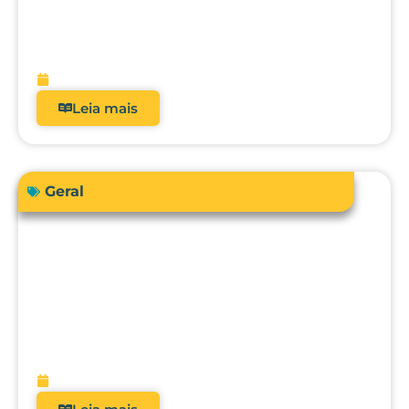
Como a automação avançada pode
elevar o nível da engenharia clínica, da
metrologia e da gestão hospitalar?
fevereiro 10, 2026
Leia mais
Geral
O futuro da metrologia clínica: como a
integração com CMMS, IA e
manutenção preditiva vai transformar
hospitais?
fevereiro 9, 2026