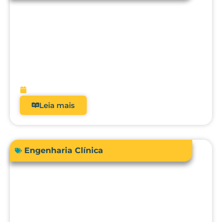
Acreditação hospitalar e Fator de
Qualidade ANS: como analisadores
impactam diretamente a receita?
fevereiro 9, 2026
Leia mais
Engenharia Clínica
Comprar ou terceirizar? Qual é o ROI