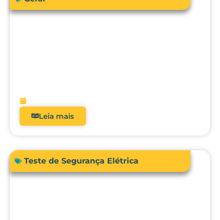
Como a engenharia clínica pode
garantir segurança e precisão no uso da
bioimpedância em pacientes com
dispositivos cardíacos implantáveis?
fevereiro 13, 2026
Leia mais
Teste de Segurança Elétrica