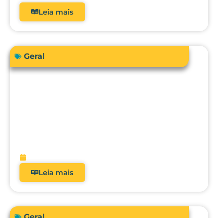
Leia mais
Geral
Sua instituição de saúde está preparada
para atender a RDC 938/2024 em
relação à qualificação térmica?
fevereiro 13, 2026
Leia mais
Geral