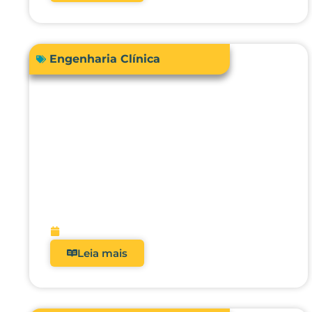
Engenharia Clínica
Acreditação hospitalar e Fator
de Qualidade ANS: como
analisadores impactam
diretamente a receita?
fevereiro 9, 2026
Leia mais