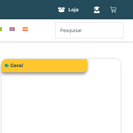
Loja
Geral
Como a engenharia clínica pode
garantir segurança e precisão no
uso da bioimpedância em
pacientes com dispositivos
cardíacos implantáveis?