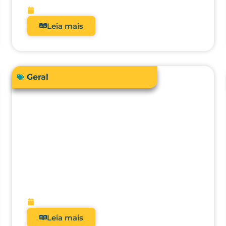
fevereiro 13, 2026
Leia mais
Geral
O futuro da metrologia clínica:
como a integração com CMMS,
IA e manutenção preditiva vai
transformar hospitais?
fevereiro 9, 2026
Leia mais