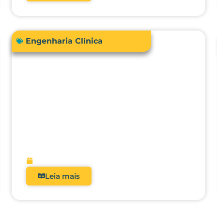
Engenharia Clínica
Comprar ou terceirizar? Qual é o
ROI real dos analisadores de
equipamentos médicos?
fevereiro 9, 2026
Leia mais