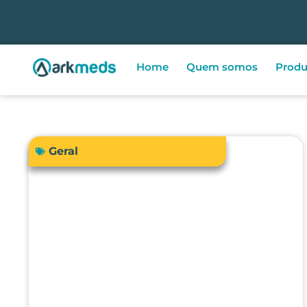
Home
Quem somos
Produ
Geral
A precisão do bisturi eletrônico
influencia diretamente a
segurança e os resultados
cirúrgicos?