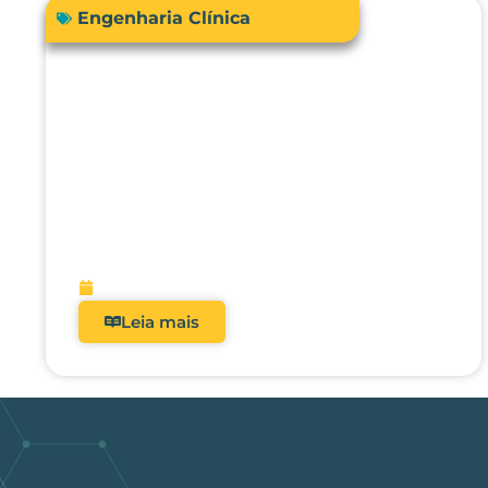
Engenharia Clínica
RDC 509/2021: Por que
analisadores deixaram de ser
opcionais nos hospitais
brasileiros?
fevereiro 5, 2026
Leia mais