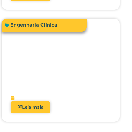
Engenharia Clínica
Avanços em tecnologias e
dispositivos médicos: inovações,
aplicações clínicas e direções
futuras
fevereiro 9, 2026
Leia mais