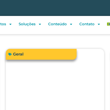
tos
Soluções
Conteúdo
Contato
Geral
Sua instituição de saúde está
preparada para atender a RDC
938/2024 em relação à
qualificação térmica?