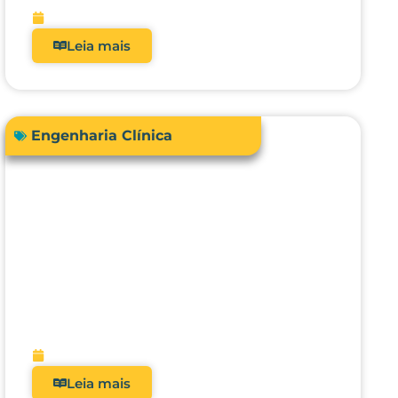
fevereiro 13, 2026
Leia mais
Engenharia Clínica
Engenharia Clínica 4.0: como ela
evoluiu de uma oficina de
reparos para gestora de risco e
receita?
fevereiro 9, 2026
Leia mais