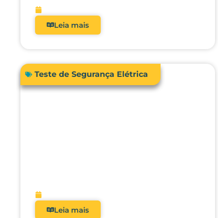
fevereiro 13, 2026
Leia mais
Teste de Segurança Elétrica
Como a automação avançada
pode elevar o nível da
engenharia clínica, da
metrologia e da gestão
hospitalar?
fevereiro 10, 2026
Leia mais