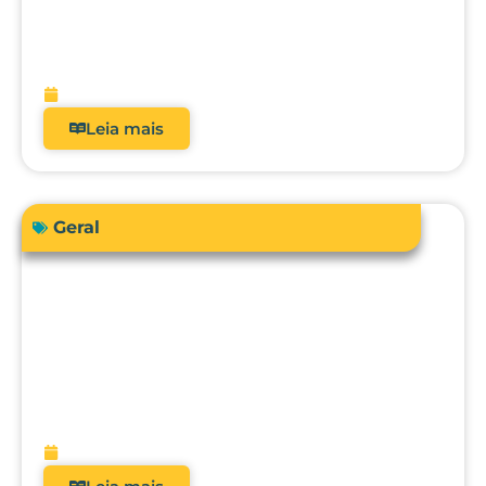
Como a automação avançada pode
elevar o nível da engenharia clínica, da
metrologia e da gestão hospitalar?
fevereiro 10, 2026
Leia mais
Geral
O futuro da metrologia clínica: como a
integração com CMMS, IA e
manutenção preditiva vai transformar
hospitais?
fevereiro 9, 2026