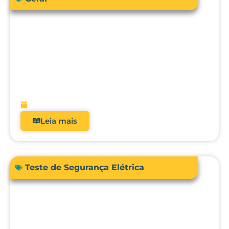
Como a engenharia clínica pode
garantir segurança e precisão no uso da
bioimpedância em pacientes com
dispositivos cardíacos implantáveis?
fevereiro 13, 2026
Leia mais
Teste de Segurança Elétrica