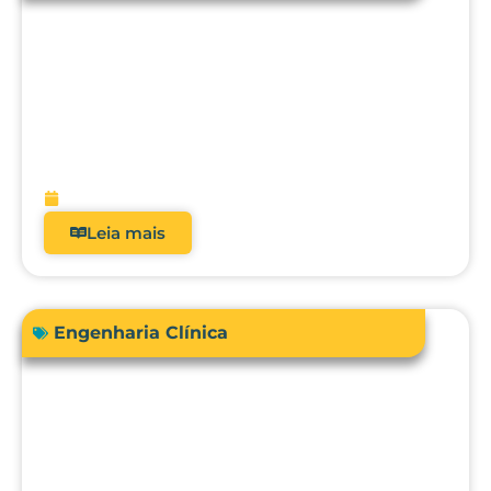
Acreditação hospitalar e Fator de
Qualidade ANS: como analisadores
impactam diretamente a receita?
fevereiro 9, 2026
Leia mais
Engenharia Clínica
Comprar ou terceirizar? Qual é o ROI