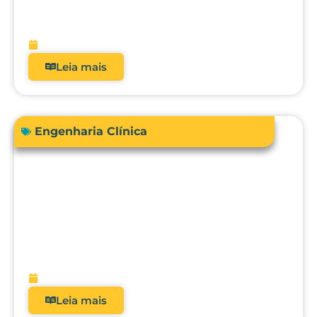
real dos analisadores de equipamentos
médicos?
fevereiro 9, 2026
Leia mais
Engenharia Clínica
Avanços em tecnologias e dispositivos
médicos: inovações, aplicações clínicas
e direções futuras
fevereiro 9, 2026
Leia mais