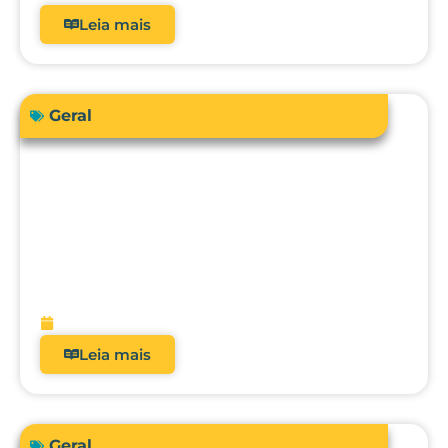
Leia mais
Geral
Sua instituição de saúde está preparada
para atender a RDC 938/2024 em
relação à qualificação térmica?
fevereiro 13, 2026
Leia mais
Geral