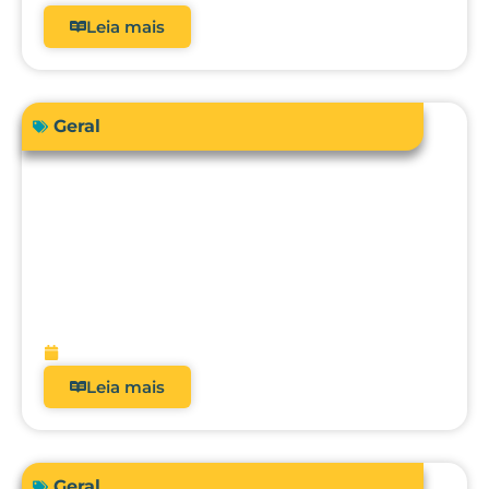
Leia mais
Geral
Sua instituição de saúde está preparada
para atender a RDC 938/2024 em
relação à qualificação térmica?
fevereiro 13, 2026
Leia mais
Geral