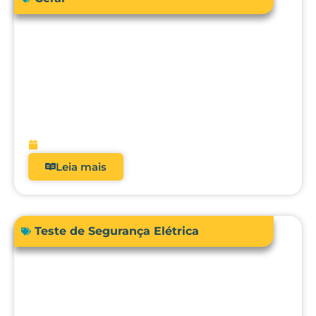
Como a engenharia clínica pode
garantir segurança e precisão no uso da
bioimpedância em pacientes com
dispositivos cardíacos implantáveis?
fevereiro 13, 2026
Leia mais
Teste de Segurança Elétrica