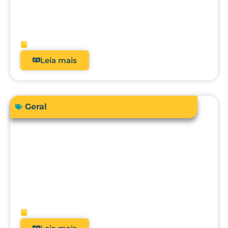
Como a automação avançada pode
elevar o nível da engenharia clínica, da
metrologia e da gestão hospitalar?
fevereiro 10, 2026
Leia mais
Geral
O futuro da metrologia clínica: como a
integração com CMMS, IA e
manutenção preditiva vai transformar
hospitais?
fevereiro 9, 2026