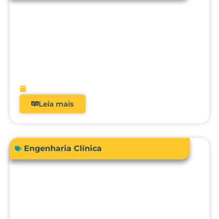
Acreditação hospitalar e Fator de
Qualidade ANS: como analisadores
impactam diretamente a receita?
fevereiro 9, 2026
Leia mais
Engenharia Clínica
Comprar ou terceirizar? Qual é o ROI