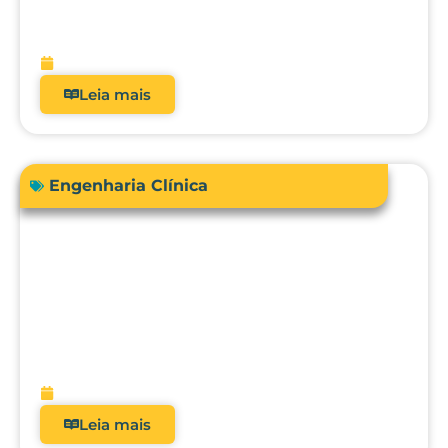
real dos analisadores de equipamentos
médicos?
fevereiro 9, 2026
Leia mais
Engenharia Clínica
Avanços em tecnologias e dispositivos
médicos: inovações, aplicações clínicas
e direções futuras
fevereiro 9, 2026
Leia mais