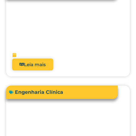
Acreditação hospitalar e Fator de
Qualidade ANS: como analisadores
impactam diretamente a receita?
fevereiro 9, 2026
Leia mais
Engenharia Clínica
Comprar ou terceirizar? Qual é o ROI