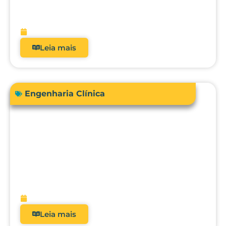
real dos analisadores de equipamentos
médicos?
fevereiro 9, 2026
Leia mais
Engenharia Clínica
Avanços em tecnologias e dispositivos
médicos: inovações, aplicações clínicas
e direções futuras
fevereiro 9, 2026
Leia mais