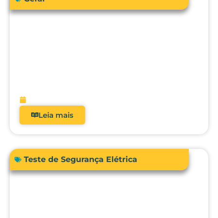
Como a engenharia clínica pode
garantir segurança e precisão no uso da
bioimpedância em pacientes com
dispositivos cardíacos implantáveis?
fevereiro 13, 2026
Leia mais
Teste de Segurança Elétrica