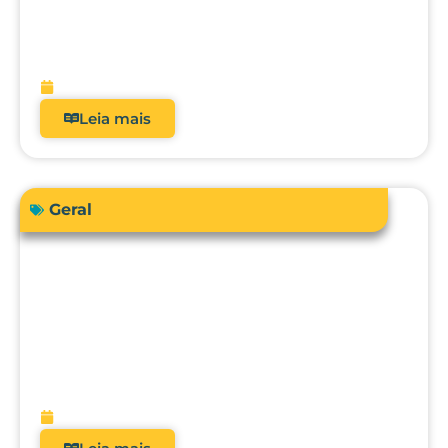
Como a automação avançada pode
elevar o nível da engenharia clínica, da
metrologia e da gestão hospitalar?
fevereiro 10, 2026
Leia mais
Geral
O futuro da metrologia clínica: como a
integração com CMMS, IA e
manutenção preditiva vai transformar
hospitais?
fevereiro 9, 2026