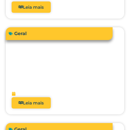
Leia mais
Geral
Sua instituição de saúde está preparada
para atender a RDC 938/2024 em
relação à qualificação térmica?
fevereiro 13, 2026
Leia mais
Geral