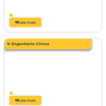
real dos analisadores de equipamentos
médicos?
fevereiro 9, 2026
Leia mais
Engenharia Clínica
Avanços em tecnologias e dispositivos
médicos: inovações, aplicações clínicas
e direções futuras
fevereiro 9, 2026
Leia mais