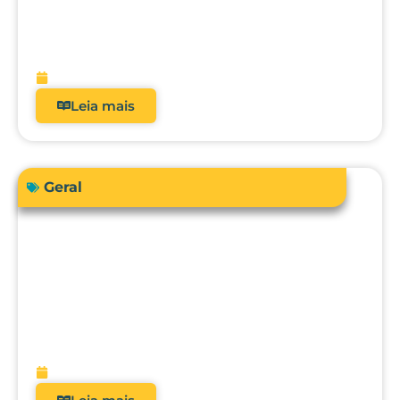
Como a automação avançada pode
elevar o nível da engenharia clínica, da
metrologia e da gestão hospitalar?
fevereiro 10, 2026
Leia mais
Geral
O futuro da metrologia clínica: como a
integração com CMMS, IA e
manutenção preditiva vai transformar
hospitais?
fevereiro 9, 2026