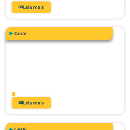
Leia mais
Geral
Sua instituição de saúde está preparada
para atender a RDC 938/2024 em
relação à qualificação térmica?
fevereiro 13, 2026
Leia mais
Geral