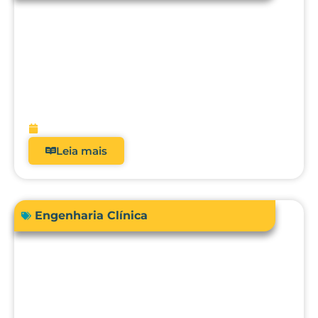
Acreditação hospitalar e Fator de
Qualidade ANS: como analisadores
impactam diretamente a receita?
fevereiro 9, 2026
Leia mais
Engenharia Clínica
Comprar ou terceirizar? Qual é o ROI