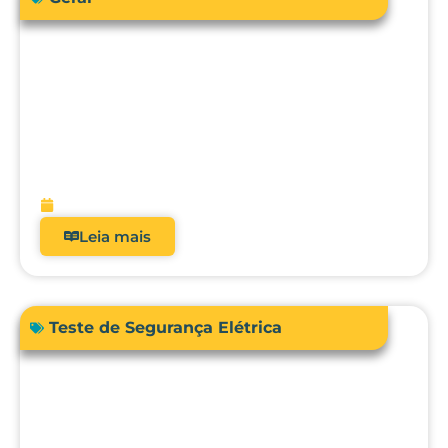
Como a engenharia clínica pode
garantir segurança e precisão no uso da
bioimpedância em pacientes com
dispositivos cardíacos implantáveis?
fevereiro 13, 2026
Leia mais
Teste de Segurança Elétrica