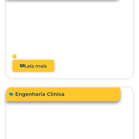
Acreditação hospitalar e Fator de
Qualidade ANS: como analisadores
impactam diretamente a receita?
fevereiro 9, 2026
Leia mais
Engenharia Clínica
Comprar ou terceirizar? Qual é o ROI