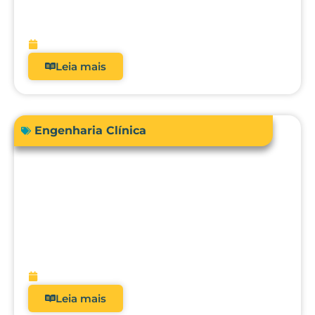
real dos analisadores de equipamentos
médicos?
fevereiro 9, 2026
Leia mais
Engenharia Clínica
Avanços em tecnologias e dispositivos
médicos: inovações, aplicações clínicas
e direções futuras
fevereiro 9, 2026
Leia mais