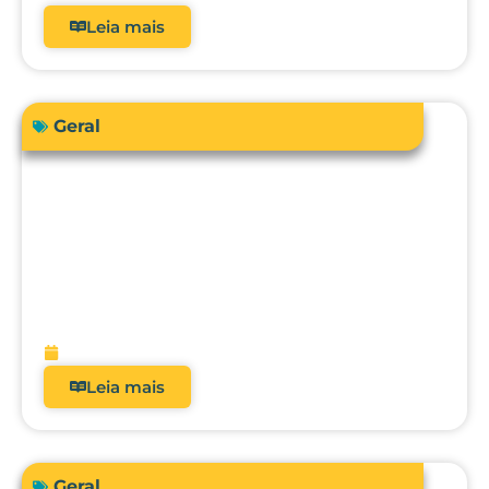
Leia mais
Geral
Sua instituição de saúde está preparada
para atender a RDC 938/2024 em
relação à qualificação térmica?
fevereiro 13, 2026
Leia mais
Geral