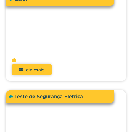
Como a engenharia clínica pode
garantir segurança e precisão no uso da
bioimpedância em pacientes com
dispositivos cardíacos implantáveis?
fevereiro 13, 2026
Leia mais
Teste de Segurança Elétrica