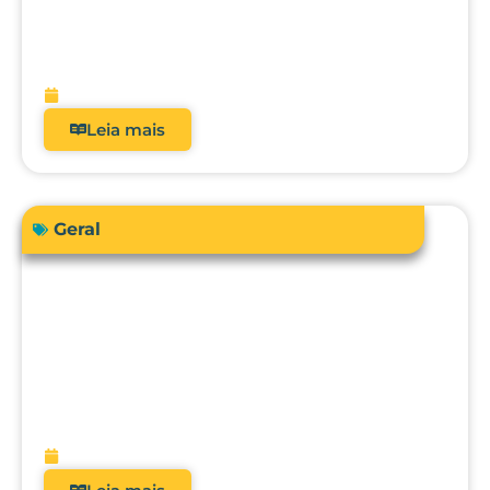
Como a automação avançada pode
elevar o nível da engenharia clínica, da
metrologia e da gestão hospitalar?
fevereiro 10, 2026
Leia mais
Geral
O futuro da metrologia clínica: como a
integração com CMMS, IA e
manutenção preditiva vai transformar
hospitais?
fevereiro 9, 2026