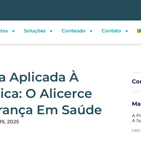
tos
Soluções
Conteúdo
Contato
a Aplicada À
Com
ica: O Alicerce
Ma
urança Em Saúde
A P
A S
19, 2025
Leia