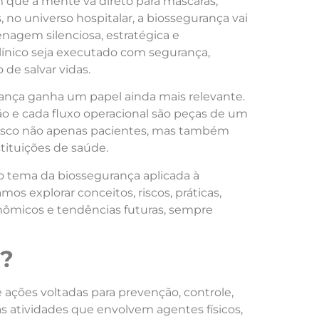
ue a mente vá direto para máscaras,
, no universo hospitalar, a biossegurança vai
nagem silenciosa, estratégica e
línico seja executado com segurança,
de salvar vidas.
rança ganha um papel ainda mais relevante.
o e cada fluxo operacional são peças de um
 risco não apenas pacientes, mas também
stituições de saúde.
 tema da biossegurança aplicada à
os explorar conceitos, riscos, práticas,
onômicos e tendências futuras, sempre
a?
 ações voltadas para prevenção, controle,
s atividades que envolvem agentes físicos,