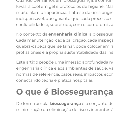
Quando pensamos em biossegurança, é comum q
luvas, álcool em gel e protocolos de higiene. Mas
muito além da aparência. Trata-se de uma engre
indispensável, que garante que cada processo c
confiabilidade e, sobretudo, com o compromisso 
No contexto da
engenharia clínica
, a biossegu
Cada manutenção, cada calibração, cada inspeçã
quebra-cabeça que, se falhar, pode colocar em
profissionais e a própria sustentabilidade das in
Este artigo propõe uma imersão aprofundada no
engenharia clínica e aos ambientes de saúde. Vam
normas de referência, casos reais, impactos ec
conectando teoria e prática hospitalar.
O que é Biosseguranç
De forma ampla,
biossegurança
é o conjunto de
minimização ou eliminação de riscos inerentes à