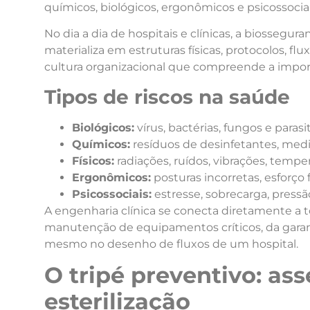
químicos, biológicos, ergonômicos e psicossociai
No dia a dia de hospitais e clínicas, a biossegura
materializa em estruturas físicas, protocolos, f
cultura organizacional que compreende a impor
Tipos de riscos na saúde
Biológicos:
vírus, bactérias, fungos e parasit
Químicos:
resíduos de desinfetantes, med
Físicos:
radiações, ruídos, vibrações, tempe
Ergonômicos:
posturas incorretas, esforço f
Psicossociais:
estresse, sobrecarga, pressã
A engenharia clínica se conecta diretamente a to
manutenção de equipamentos críticos, da garant
mesmo no desenho de fluxos de um hospital.
O tripé preventivo: ass
esterilização