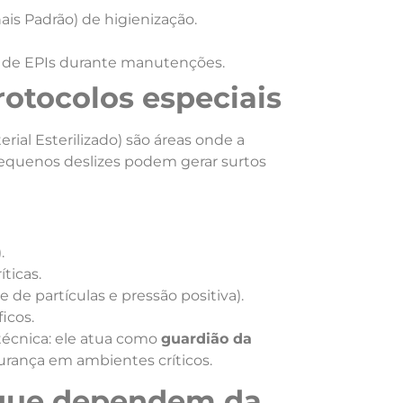
is Padrão) de higienização.
o de EPIs durante manutenções.
rotocolos especiais
rial Esterilizado) são áreas onde a
Pequenos deslizes podem gerar surtos
.
íticas.
de partículas e pressão positiva).
icos.
 técnica: ele atua como
guardião da
rança em ambientes críticos.
s que dependem da